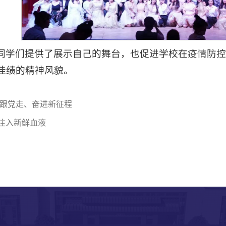
同学们提供了展示自己的舞台，也促进学校在疫情防控
佳绩的精神风貌。
跟党走、奋进新征程
注入新鲜血液