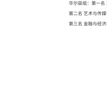
华尔兹组：第一名
第二名 艺术与传媒
第三名 金融与经济