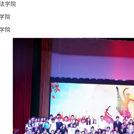
 法学院
学院
学院