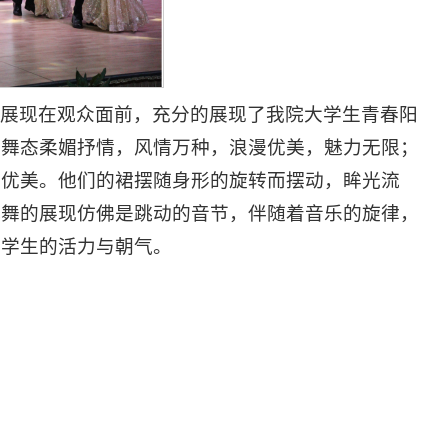
展现在观众面前，充分的展现了我院大学生青春阳
，舞态柔媚抒情，风情万种，浪漫优美，魅力无限；
逸优美。他们的裙摆随身形的旋转而摆动，眸光流
体舞的展现仿佛是跳动的音节，伴随着音乐的旋律，
大学生的活力与朝气。