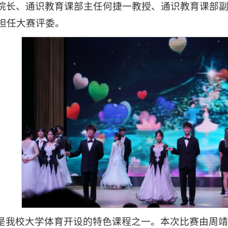
院长、通识教育课部主任何捷一教授、通识教育课部
师担任大赛评委。
是我校大学体育开设的特色课程之一。本次比赛由周靖