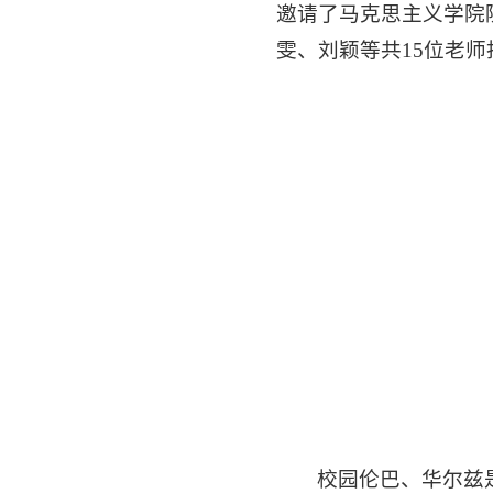
邀请了马克思主义学院
雯、刘颖等共15位老
校园伦巴、华尔兹